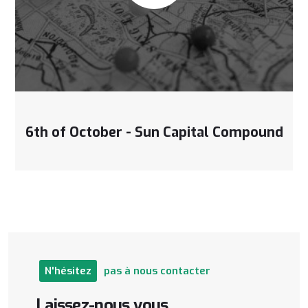
6th of October - Sun Capital Compound
N'hésitez
pas
à
nous
contacter
Laissez-nous
vous